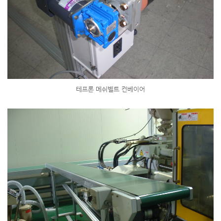
테프론 메쉬벨트 컨베이어