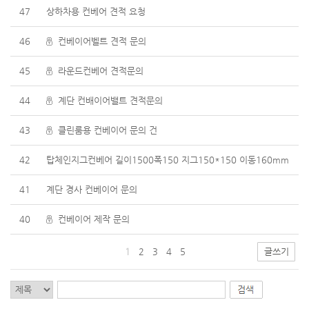
47
상하차용 컨베어 견적 요청
46
컨베이어벨트 견적 문의
45
라운드컨베어 견적문의
44
계단 컨배이어밸트 견적문의
43
클린룸용 컨베이어 문의 건
42
탑체인지그컨베어 길이1500폭150 지그150*150 이동160mm
41
계단 경사 컨베이어 문의
40
컨베이어 제작 문의
1
2
3
4
5
글쓰기