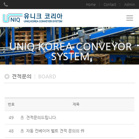
Home
Contact
Admin
UNIQ KOREA CONVEYOR
SYSTEM
견적문의
BOARD
번호
제목
49
견적문의드립니다.
48
자동 컨베이어 벨트 견적 문의의 件