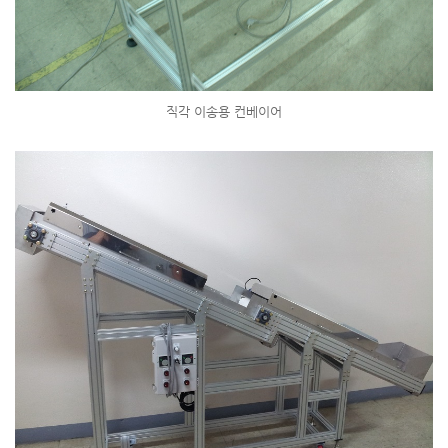
직각 이송용 컨베이어