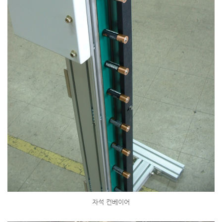
자석 컨베이어