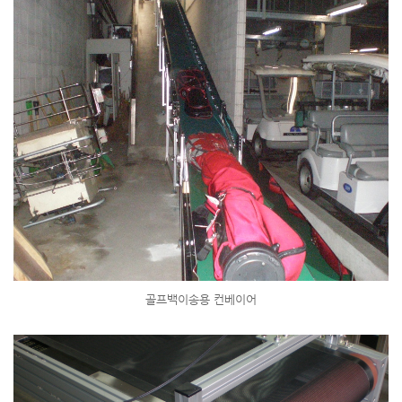
골프백이송용 컨베이어