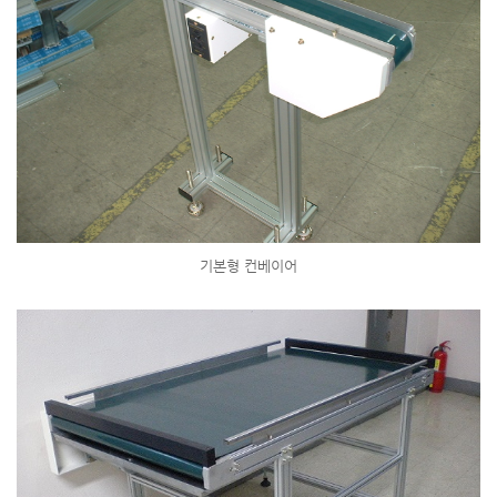
기본형 컨베이어