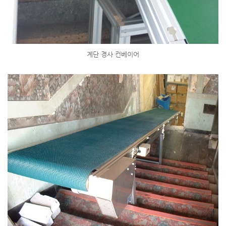
계단 경사 컨베이어