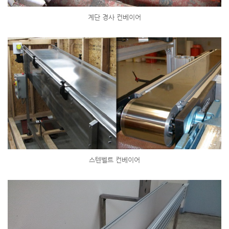
계단 경사 컨베이어
스텐벨트 컨베이어