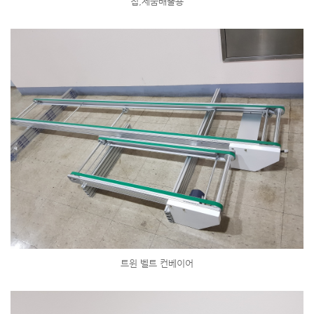
칩,제품배출용
트윈 벨트 컨베이어