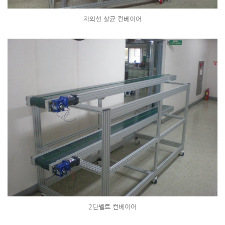
자외선 살균 컨베이어
2단벨트 컨베이어