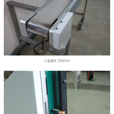
스틸벨트 컨베이어