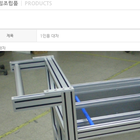
임조립품
PRODUCTS
제목
1인용 대차
대차