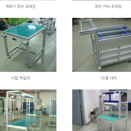
계측기 장비 프레임
장비 카바 프레임
서랍 작업대
1인용 대차